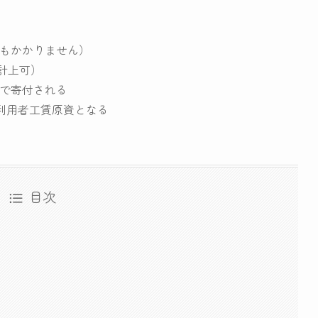
料もかかりません）
計上可）
合で寄付される
い利用者工賃原資となる
目次