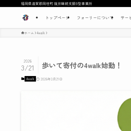
福岡県遠賀郡岡垣町 就労継続支援B型事業所
トップページ
フォーリーについて
サー
ホーム
4walk
2026
歩いて寄付の4walk始動！
3/21
4walk
2026年3月21日